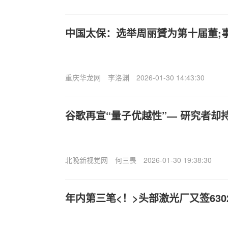
中国太保：选举周丽贇为第十届董;
重庆华龙网
李洛渊
2026-01-30 14:43:30
谷歌再宣“量子优越性”— 研究者却
北晚新视觉网
何三畏
2026-01-30 19:38:30
年内第三笔<！>头部激光厂又签630