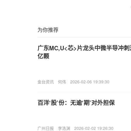
为你推荐
广东MC,U<芯>片龙头中微半导冲刺
亿颗
金台资讯
何伟
2026-02-06 19:39:30
百洋‘股’份：无逾‘期’对外担保
广州日报
李洛渊
2026-02-02 19:26:30