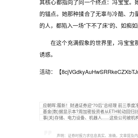
其核心都指向了同一个终点：冯宝宝。
的锚点。她那种揉合了无辜与冷酷、力
的人，都陷入一场“下不了床”的、如痴
在这个充满假象的世界里，冯宝宝
诱惑。
活动：【
8cjVGdkyAuHwSRRkeCZXbTJ
应朝晖:履新！财通证券迎“70后”总经理 前三季度
基金{数}据显示本?周加密投资者从ETH轮动回归
事{关}存储、电力设备、机器人......这些公司被机
声明：证券时报力求信息真实、准确，文章提及内